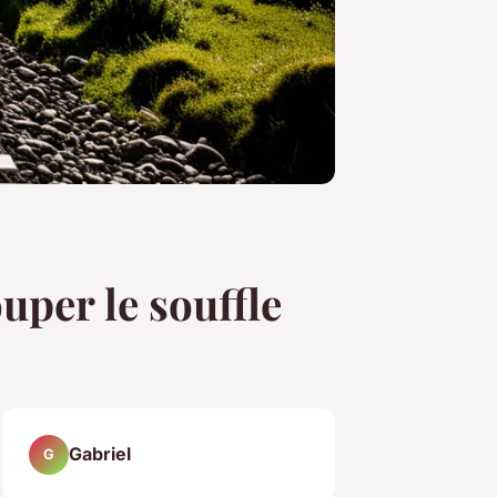
uper le souffle
Gabriel
G