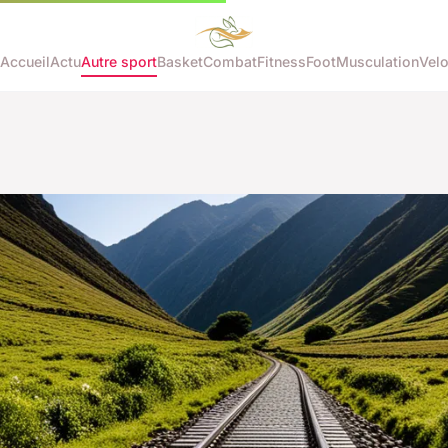
Accueil
Actu
Autre sport
Basket
Combat
Fitness
Foot
Musculation
Vel