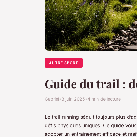
AUTRE SPORT
Guide du trail : 
Gabriel
•
3 juin 2025
•
4 min de lecture
Le trail running séduit toujours plus d’
défis physiques uniques. Ce guide vou
adopter un entraînement efficace et maît