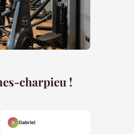
ines-charpieu !
Gabriel
G