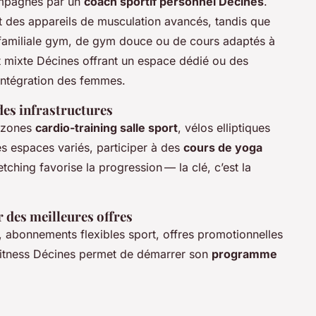
mpagnés par un
coach sportif personnel Décines
.
t des appareils de musculation avancés, tandis que
familiale gym, de gym douce ou de cours adaptés à
ort mixte Décines offrant un espace dédié ou des
l’intégration des femmes.
des infrastructures
e zones
cardio-training salle sport
, vélos elliptiques
es espaces variés, participer à des
cours de yoga
ching favorise la progression — la clé, c’est la
r des meilleures offres
, abonnements flexibles sport, offres promotionnelles
e fitness Décines permet de démarrer son
programme