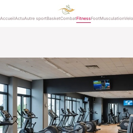
Accueil
Actu
Autre sport
Basket
Combat
Fitness
Foot
Musculation
Vel