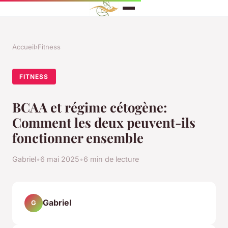
Accueil
›
Fitness
FITNESS
BCAA et régime cétogène:
Comment les deux peuvent-ils
fonctionner ensemble
Gabriel
•
6 mai 2025
•
6 min de lecture
Gabriel
G