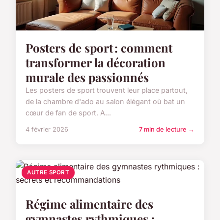
Posters de sport : comment
transformer la décoration
murale des passionnés
Les posters de sport trouvent leur place partout,
de la chambre d'ado au salon élégant où bat un
cœur de fan de sport. A...
4 février 2026
7 min de lecture →
AUTRE SPORT
Régime alimentaire des
gymnastes rythmiques :