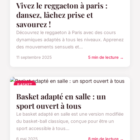
Vivez le reggaeton à paris :
dansez, lâchez prise et
savourez !
Découvrez le reggaeton à Paris avec des cours
dynamiques adaptés à tous les niveaux. Apprenez
des mouvements sensuels et...
11 septembre 2025
5 min de lecture →
BASKET
Basket adapté en salle : un
sport ouvert à tous
Le basket adapté en salle est une version modifiée
du basket-ball classique, conçue pour être un
sport accessible à tous...
6 mai 2025
8 min de lecture →